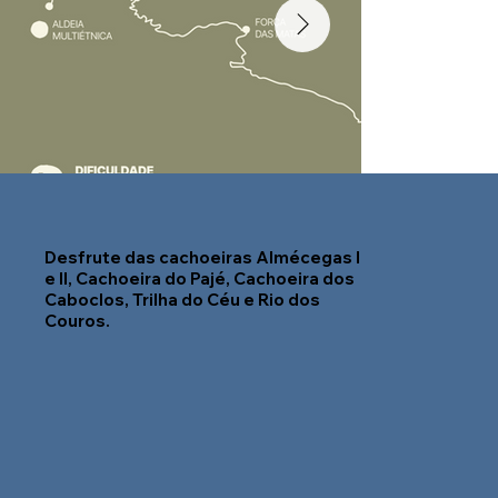
Desfrute das cachoeiras Almécegas I
e II, Cachoeira do Pajé, Cachoeira dos
Caboclos, Trilha do Céu e Rio dos
Couros.