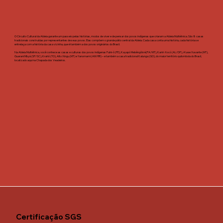
O Circuito Cultural da Aldeia garante um passeio pelas histórias, modos de viver e de pensar dos povos indígenas que criaram a Aldeia Multiétnica. São 8 casas
tradicionais construídas por representantes de seus povos. Elas compõem o grande pátio central da Aldeia. Cada casa conta uma história, cada história se
entrelaça com a história da casa vizinha, que é também a dos povos originários do Brasil.
Na Aldeia Multiétnica, você conhece as casas e culturas dos povos indígenas Fulni-ô (PE), Kayapó Mebêngôkré(PA/MT), Kariri-Xocó (AL/DF), A'uwe Xavante (MT),
Guarani Mbyá (SP/SC), Krahô (TO), Alto Xingu (MT) e Yanomami (AM/RR) – e também a casa tradicional Kalunga (GO), do maior território quilombola do Brasil,
localizado aqui na Chapada dos Veadeiros.
Certificação SGS