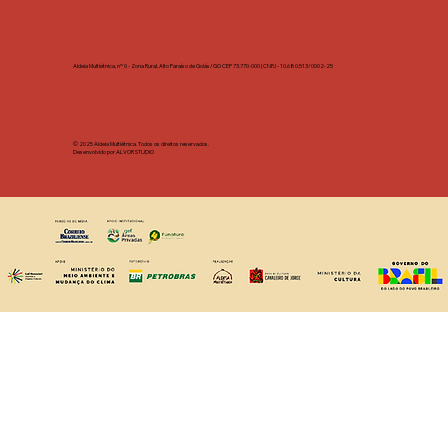
Aldeia Multiétnica, nº 0 - Zona Rural, Alto Paraíso de Goiás/GO CEP 73.770-000 | CNPJ - 10.680.513/0002-25
© 2025 Aldeia Multiétnica. Todos os direitos reservados.
Desenvolvido por ALVOR STUDIO