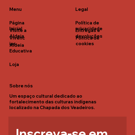
Menu
Legal
Página
Política de
Inicial
privacidade
Visite a
Entregas e
Aldeia
devoluções
Vivênc
Política de
ias
cookies
Aldeia
Educativa
Loja
Sobre nós
Um espaço cultural dedicado ao
fortalecimento das culturas indígenas
localizado na Chapada dos Veadeiros.
Inscreva-se em 