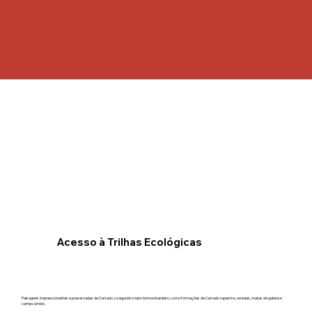
Acesso à Trilhas Ecológicas
Paisagens impressionantes e preservadas de Cerrado, o segundo maior bioma brasileiro, como formações de Cerrado rupestre, veredas, matas de galeria e
campo úmido.