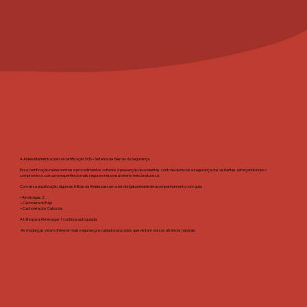
A Aldeia Multiétnica possui certificação SGS • Sistema de Gestão da Segurança.
Essa certificação reúne normas e procedimentos voltados à prevenção de acidentes, controle de riscos e segurança dos visitantes, reforçando nosso
compromisso com uma experiência mais segura e responsável em meio à natureza.
Com essa atualização, algumas trilhas da Aldeia passam a ter obrigatoriedade de acompanhamento com guia:
• Almécegas 2
• Cachoeira do Pajé
• Cachoeira dos Caboclos
A trilha para Almécegas 1 continua autoguiada.
As mudanças visam oferecer mais segurança e cuidado para todos que visitam nossos atrativos naturais.