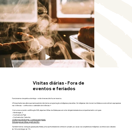
Visitas diárias • Fora de
eventos e feriados
Funcionamos de quinta a domingo – e não é necessário fazer reserva.
▪︎ É importante ressaltar que neste período não temos programação e indígenas presentes. Os indígenas não moram na Aldeia e se encontram aqui apenas
nas vivências – confira nosso calendário de vivências. ▪︎
Com a nossa recém-certificação SGS, algumas trilhas da Aldeia passam a ter obrigatoriedade de acompanhamento com guia:
• Almécegas 2
• Cachoeira do Pajé
• Cachoeira dos Caboclos
A trilha para Almécegas 1 continua autoguiada.
Entrada para as trilhas a partir de 08h.
Também temos visitação guiada pela Aldeia, uma oportunidade de conhecer o projeto, as casas e as arquiteturas indígenas: acontece aos sábados
às 16h e domingos às 11h.