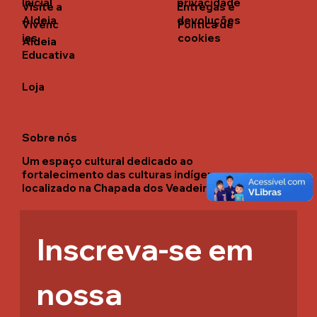
Inicial
privacidade
Visite a
Entregas e
Aldeia
devoluções
Vivênc
Política de
ias
cookies
Aldeia
Educativa
Loja
Sobre nós
Um espaço cultural dedicado ao
fortalecimento das culturas indígenas
localizado na Chapada dos Veadeiros.
Inscreva-se em 
nossa 