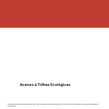
Acesso à Trilhas Ecológicas
Paisagens impressionantes e preservadas de Cerrado, o segundo maior bioma brasileiro, como formações de Cerrado rupestre, veredas, matas de galeria e
campo úmido.