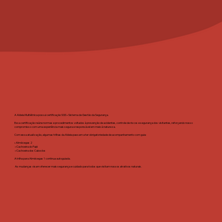
A Aldeia Multiétnica possui certificação SGS • Sistema de Gestão da Segurança.
Essa certificação reúne normas e procedimentos voltados à prevenção de acidentes, controle de riscos e segurança dos visitantes, reforçando nosso
compromisso com uma experiência mais segura e responsável em meio à natureza.
Com essa atualização, algumas trilhas da Aldeia passam a ter obrigatoriedade de acompanhamento com guia:
• Almécegas 2
• Cachoeira do Pajé
• Cachoeira dos Caboclos
A trilha para Almécegas 1 continua autoguiada.
As mudanças visam oferecer mais segurança e cuidado para todos que visitam nossos atrativos naturais.