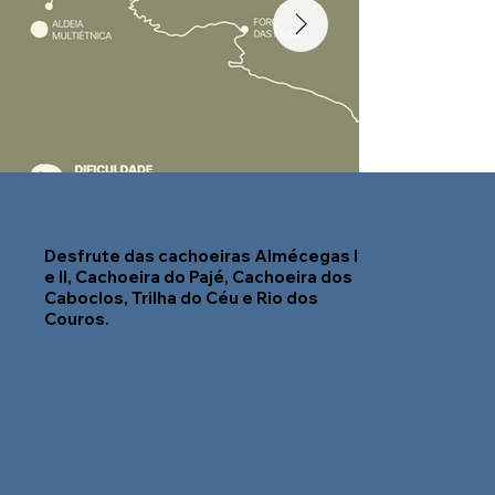
Desfrute das cachoeiras Almécegas I
e II, Cachoeira do Pajé, Cachoeira dos
Caboclos, Trilha do Céu e Rio dos
Couros.