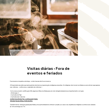
Visitas diárias • Fora de
eventos e feriados
Funcionamos de quinta a domingo – e não é necessário fazer reserva.
▪︎ É importante ressaltar que neste período não temos programação e indígenas presentes. Os indígenas não moram na Aldeia e se encontram aqui apenas
nas vivências – confira nosso calendário de vivências. ▪︎
Com a nossa recém-certificação SGS, algumas trilhas da Aldeia passam a ter obrigatoriedade de acompanhamento com guia:
• Almécegas 2
• Cachoeira do Pajé
• Cachoeira dos Caboclos
A trilha para Almécegas 1 continua autoguiada.
Entrada para as trilhas a partir de 08h.
Também temos visitação guiada pela Aldeia, uma oportunidade de conhecer o projeto, as casas e as arquiteturas indígenas: acontece aos sábados
às 16h e domingos às 11h.