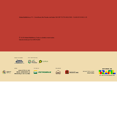
Aldeia Multiétnica, nº 0 - Zona Rural, Alto Paraíso de Goiás/GO CEP 73.770-000 | CNPJ - 10.680.513/0002-25
© 2025 Aldeia Multiétnica. Todos os direitos reservados.
Desenvolvido por ALVOR STUDIO