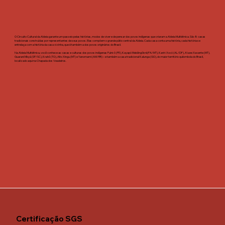
O Circuito Cultural da Aldeia garante um passeio pelas histórias, modos de viver e de pensar dos povos indígenas que criaram a Aldeia Multiétnica. São 8 casas
tradicionais construídas por representantes de seus povos. Elas compõem o grande pátio central da Aldeia. Cada casa conta uma história, cada história se
entrelaça com a história da casa vizinha, que é também a dos povos originários do Brasil.
Na Aldeia Multiétnica, você conhece as casas e culturas dos povos indígenas Fulni-ô (PE), Kayapó Mebêngôkré(PA/MT), Kariri-Xocó (AL/DF), A'uwe Xavante (MT),
Guarani Mbyá (SP/SC), Krahô (TO), Alto Xingu (MT) e Yanomami (AM/RR) – e também a casa tradicional Kalunga (GO), do maior território quilombola do Brasil,
localizado aqui na Chapada dos Veadeiros.
Certificação SGS