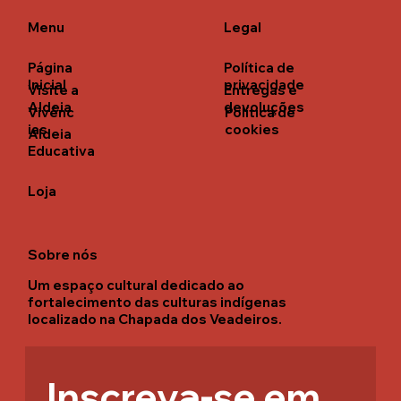
Menu
Legal
Página
Política de
Inicial
privacidade
Visite a
Entregas e
Aldeia
devoluções
Vivênc
Política de
ias
cookies
Aldeia
Educativa
Loja
Sobre nós
Um espaço cultural dedicado ao
fortalecimento das culturas indígenas
localizado na Chapada dos Veadeiros.
Inscreva-se em 