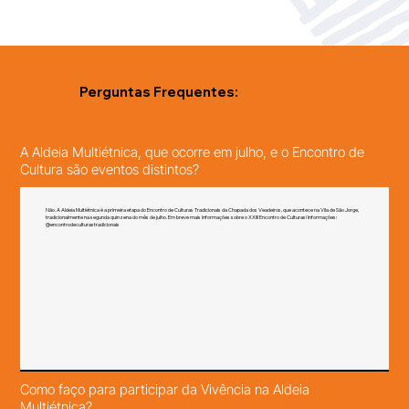
Perguntas Frequentes:
A Aldeia Multiétnica, que ocorre em julho, e o Encontro de
Cultura são eventos distintos?
Não. A Aldeia Multiétnica é a primeira etapa do Encontro de Culturas Tradicionais da Chapada dos Veadeiros, que acontece na Vila de São Jorge,
tradicionalmente na segunda quinzena do mês de julho. Em breve mais informações sobre o XXIII Encontro de Culturas! Informações:
@encontrodeculturastradicionais
Como faço para participar da Vivência na Aldeia
Multiétnica?