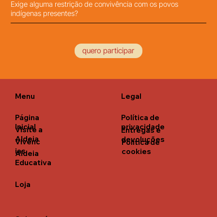
Exige alguma restrição de convivência com os povos
indígenas presentes?
quero participar
Menu
Legal
Página
Política de
Inicial
privacidade
Visite a
Entregas e
Aldeia
devoluções
Vivênc
Política de
ias
cookies
Aldeia
Educativa
Loja