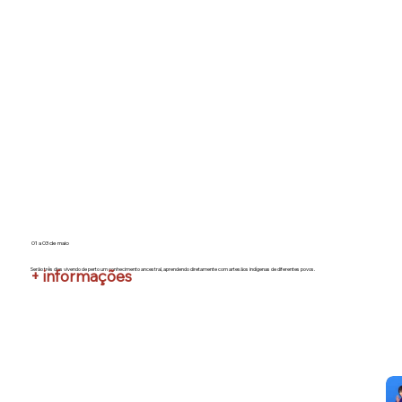
01 a 03 de maio
Serão três dias vivendo de perto um conhecimento ancestral, aprendendo diretamente com artesãos indígenas de diferentes povos.
+ informações