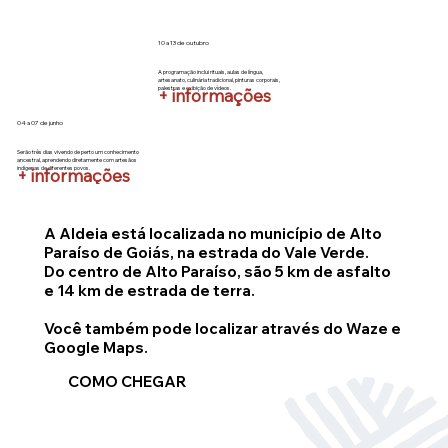
10 a 13 de outubro
A programação inclui rituais, aulas de língua,
artesanato, culinária tradicional, pinturas corporais,
palestras e exibição de vídeos.
+ informações
04 a 07 de junho
Serão três dias vivendo de perto um conhecimento
ancestral, aprendendo diretamente com artesãos
indígenas de diferentes povos.
+ informações
A Aldeia está localizada no município de Alto
Paraíso de Goiás, na estrada do Vale Verde.
Do centro de Alto Paraíso, são 5 km de asfalto
e 14 km de estrada de terra.
Você também pode localizar através do Waze e
Google Maps.
COMO CHEGAR